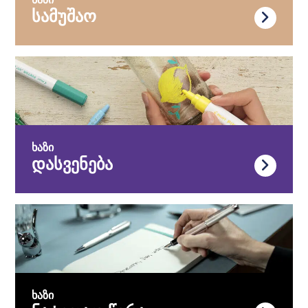
ხაზი
სამუშაო
ხაზი
დასვენება
ხაზი