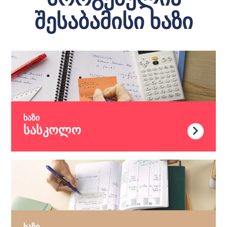
მორგებულია
შესაბამისი ხაზი
ხაზი
სასკოლო