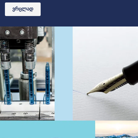
ვრცლად