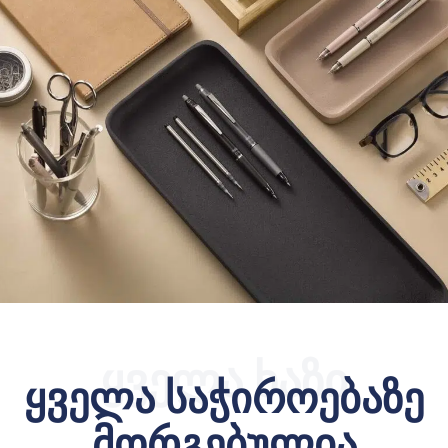
ყველა ხაზი
ყველა საჭიროებაზე