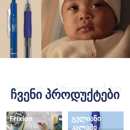
ყველა პროდუქტი
ჩვენი პროდუქტები
Frixion
გელიანი
კალამი